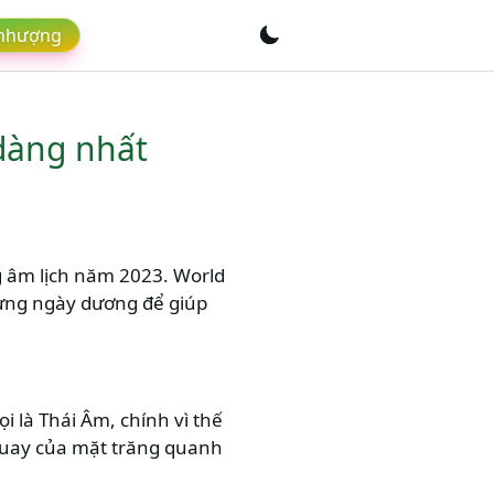
 nhượng
dàng nhất
g
âm lịch năm 2023
. World
từng ngày dương để giúp
i là Thái Âm, chính vì thế
ỳ quay của mặt trăng quanh