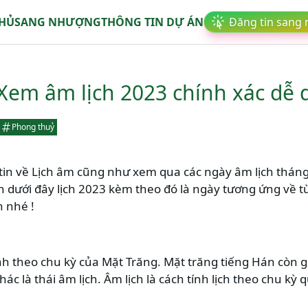
CHỦ
SANG NHƯỢNG
THÔNG TIN DỰ ÁN
Đăng tin sang
 Xem âm lịch 2023 chính xác dễ 
Phong thuỷ
tin về Lịch âm cũng như xem qua các ngày âm lịch thán
n dưới đây lịch 2023 kèm theo đó là ngày tương ứng về 
n nhé !
tính theo chu kỳ của Mặt Trăng. Mặt trăng tiếng Hán còn gọ
khác là thái âm lịch. Âm lịch là cách tính lịch theo chu k