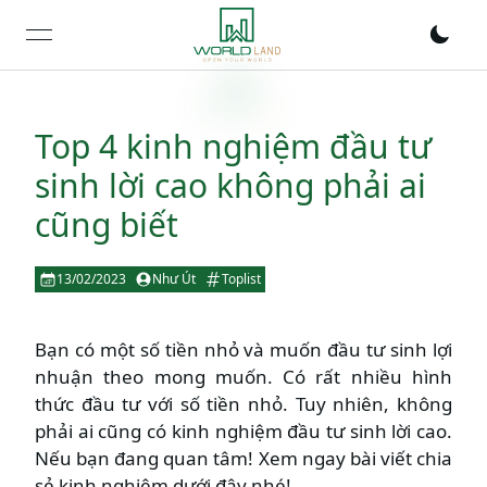
open navigation menu
Top 4 kinh nghiệm đầu tư
sinh lời cao không phải ai
cũng biết
13/02/2023
Như Út
Toplist
Bạn có một số tiền nhỏ và muốn đầu tư sinh lợi
nhuận theo mong muốn. Có rất nhiều hình
thức đầu tư với số tiền nhỏ. Tuy nhiên, không
phải ai cũng có
kinh nghiệm đầu tư
sinh lời cao.
Nếu bạn đang quan tâm! Xem ngay bài viết chia
sẻ kinh nghiệm dưới đây nhé!