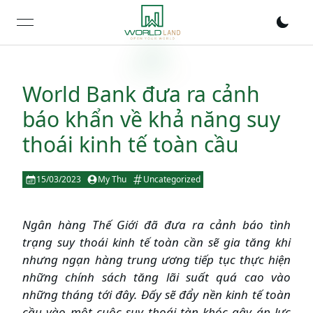
open navigation menu
World Bank đưa ra cảnh
báo khẩn về khả năng suy
thoái kinh tế toàn cầu
15/03/2023
My Thu
Uncategorized
Ngân hàng Thế Giới đã đưa ra cảnh báo tình
trạng suy thoái kinh tế toàn cần sẽ gia tăng khi
nhưng ngạn hàng trung ương tiếp tục thực hiện
những chính sách tăng lãi suất quá cao vào
những tháng tới đây. Đấy sẽ đẩy nền kinh tế toàn
cầu vào một cuộc suy thoái tàn khóc gây áp lực