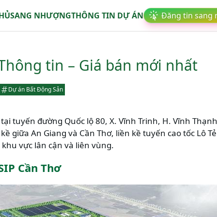
CHỦ
SANG NHƯỢNG
THÔNG TIN DỰ ÁN
Đăng tin sang
Thông tin – Giá bán mới nhất
Dự án Bất Động Sản
m tại tuyến đường Quốc lộ 80, X. Vĩnh Trinh, H. Vĩnh Thạ
ề giữa An Giang và Cần Thơ, liền kề tuyến cao tốc Lô Tẻ 
c khu vực lân cận và liên vùng.
SIP Cần Thơ