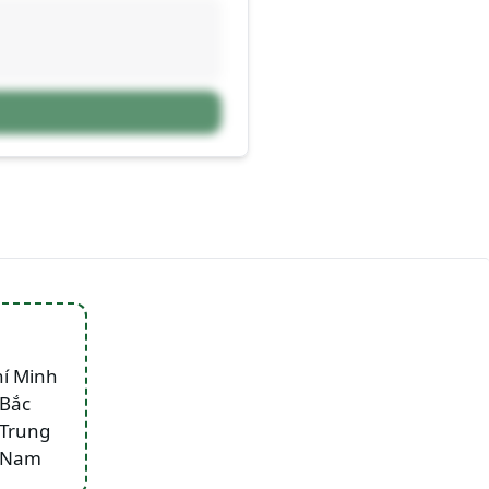
hí Minh
 Bắc
 Trung
n Nam