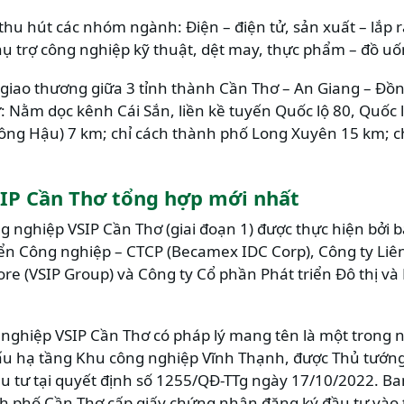
hu hút các nhóm ngành: Điện – điện tử, sản xuất – lắp r
ụ trợ công nghiệp kỹ thuật, dệt may, thực phẩm – đồ uốn
c giao thương giữa 3 tỉnh thành Cần Thơ – An Giang – Đồ
: Nằm dọc kênh Cái Sắn, liền kề tuyến Quốc lộ 80, Quốc l
sông Hậu) 7 km; chỉ cách thành phố Long Xuyên 15 km; c
SIP Cần Thơ tổng hợp mới nhất
 nghiệp VSIP Cần Thơ (giai đoạn 1) được thực hiện bởi 
riển Công nghiệp – CTCP (Becamex IDC Corp), Công ty L
re (VSIP Group) và Công ty Cổ phần Phát triển Đô thị và
 nghiệp VSIP Cần Thơ có pháp lý mang tên là một trong 
ấu hạ tầng Khu công nghiệp Vĩnh Thạnh, được Thủ tướn
u tư tại quyết định số 1255/QĐ-TTg ngày 17/10/2022. Ba
h phố Cần Thơ cấp giấy chứng nhận đăng ký đầu tư vào