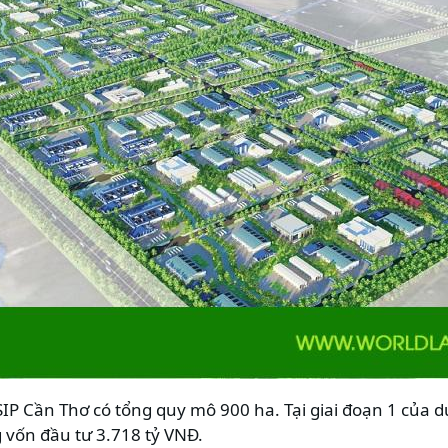
P Cần Thơ có tổng quy mô 900 ha. Tại giai đoạn 1 của d
g vốn đầu tư 3.718 tỷ VNĐ.