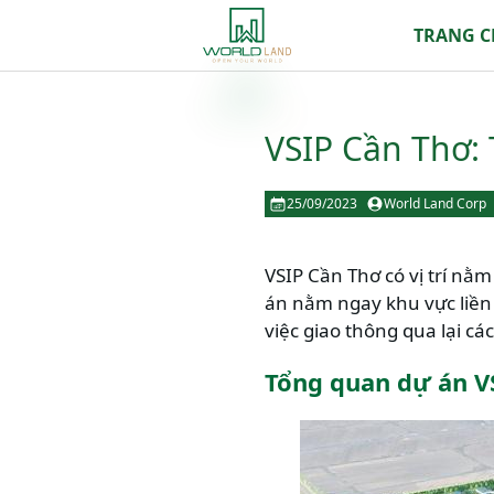
TRANG 
VSIP Cần Thơ: 
25/09/2023
World Land Corp
VSIP Cần Thơ có vị trí nằ
án nằm ngay khu vực liền k
việc giao thông qua lại cá
Tổng quan dự án V