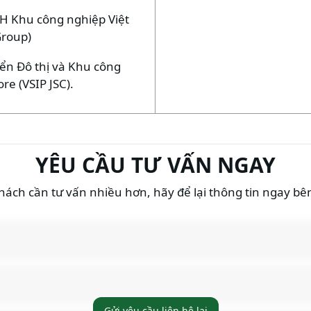
H Khu công nghiệp Việt
Group)
iển Đô thị và Khu công
re (VSIP JSC).
YÊU CẦU TƯ VẤN NGAY
ách cần tư vấn nhiều hơn, hãy để lại thông tin ngay bê
Gửi yêu cầu liên hệ lại