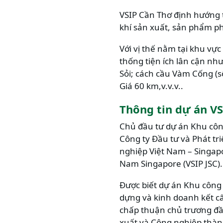
VSIP Cần Thơ định hướng t
khí sản xuất, sản phẩm ph
Với vị thế nằm tại khu vự
thống tiện ích lân cận như
Sỏi; cách cầu Vàm Cống (
Giá 60 km,v.v.v..
Thông tin dự án V
Chủ đầu tư dự án Khu công
Công ty Đầu tư và Phát t
nghiệp Việt Nam – Singapo
Nam Singapore (VSIP JSC).
Được biết dự án Khu công
dựng và kinh doanh kết c
chấp thuận chủ trương đầ
xuất và Công nghiệp thàn