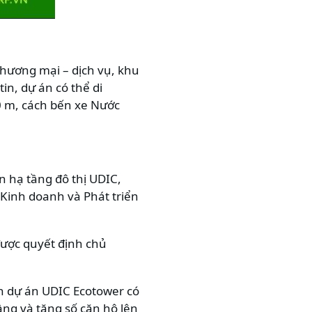
thương mại – dịch vụ, khu
in, dự án có thể di
0 m, cách bến xe Nước
n hạ tầng đô thị UDIC,
Kinh doanh và Phát triển
được quyết định chủ
h dự án UDIC Ecotower có
ầng và tăng số căn hộ lên