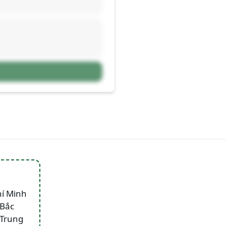
hí Minh
 Bắc
 Trung