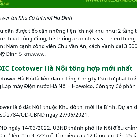
wer tại Khu đô thị mới Hạ Đình
cư dân được tiếp cận những tiện ích nội khu như: 2 tầng 
inh hoạt cộng đồng, hệ thống an ninh,v.v.v.. Theo thông t
cận: Nằm cạnh công viên Chu Văn An, cách Vành đai 3 50
ỹ Đình 5 km,v.v.v..
DIC Ecotower Hà Nội tổng hợp mới nhất
tower Hà Nội là liên danh Tổng Công ty Đầu tư phát triể
 Lắp máy Điện nước Hà Nội – Haweico, Công ty Cổ phần 
ower là ô đất N01 thuộc Khu đô thị mới Hạ Đình. Dự án 
n số 2784/QĐ-UBND ngày 27/06/2021.
ND ngày 14/03/2022, UBND thành phố Hà Nội điều chỉn
0 m² lên đến 3.722 m², từ chiều cao 12 tầng lên đến 25 t