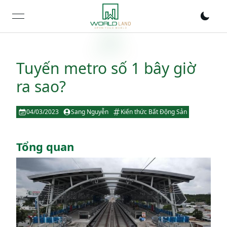
open navigation menu
Tuyến metro số 1 bây giờ
ra sao?
04/03/2023
Sang Nguyễn
Kiến thức Bất Động Sản
Tổng quan