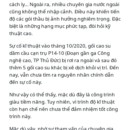
cách ly… Ngoài ra, nhiều chuyên gia nước ngoài
cũng không thể nhập cảnh. Điều này khiến tiến
độ các gói thầu bị ảnh hưởng nghiêm trọng. Đặc
biệt là những hạng mục phức tạp, đòi hỏi kỹ
thuật cao.
Sự cố kĩ thuật vào tháng 10/2020, gối cao su
dầm cầu cạn trụ P14-10 (Đoạn gần ga Công
nghệ cao, TP Thủ Đức) bị rơi ra ngoài và sau đó
thêm 5 gối cao su khác bị xê dịch khỏi vị trí. Đến
nay, vẫn chưa tìm ra nguyên nhân chính dẫn
đến sự cố này.
Như vậy có thể thấy, mặc dù đây là công trình
giàu tiềm năng. Tuy nhiên, vì trình độ kĩ thuật
còn hạn chế nên chưa thể đảm nhiệm tốt công
trình này.
Mặc dù vậy, nhờ sự tham vấn của chuyên gia