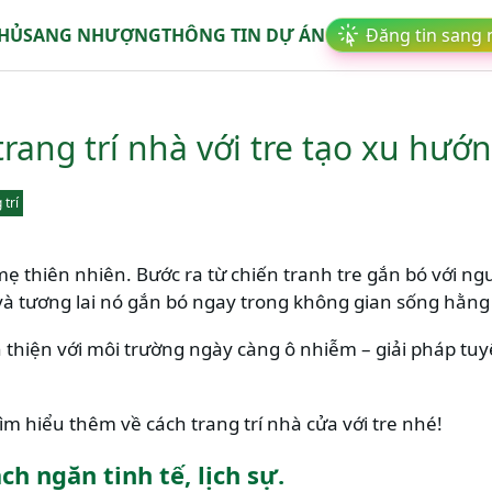
CHỦ
SANG NHƯỢNG
THÔNG TIN DỰ ÁN
Đăng tin sang
trang trí nhà với tre tạo xu hướ
 trí
ẹ thiên nhiên. Bước ra từ chiến tranh tre gắn bó với ng
 và tương lai nó gắn bó ngay trong không gian sống hằng
n thiện với môi trường ngày càng ô nhiễm – giải pháp tuyệt
m hiểu thêm về cách trang trí nhà cửa với tre nhé!
h ngăn tinh tế, lịch sự.