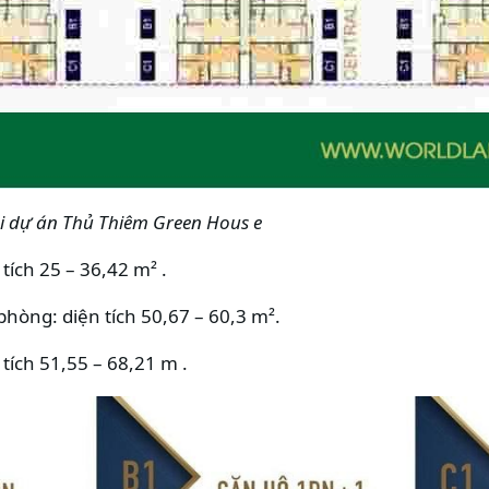
ại dự án
Thủ Thiêm Green Hous
e
tích 25 – 36,42 m² .
hòng: diện tích 50,67 – 60,3 m².
tích 51,55 – 68,21 m .