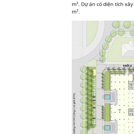
m². Dự án có diện tích xâ
m².