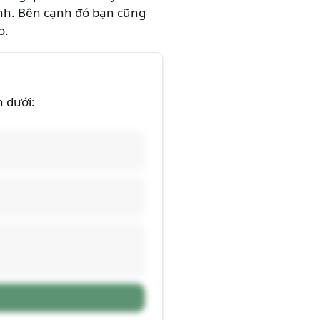
ình. Bên cạnh đó bạn cũng
o.
n dưới: