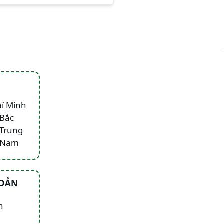
hí Minh
 Bắc
 Trung
n Nam
HOẢN
n