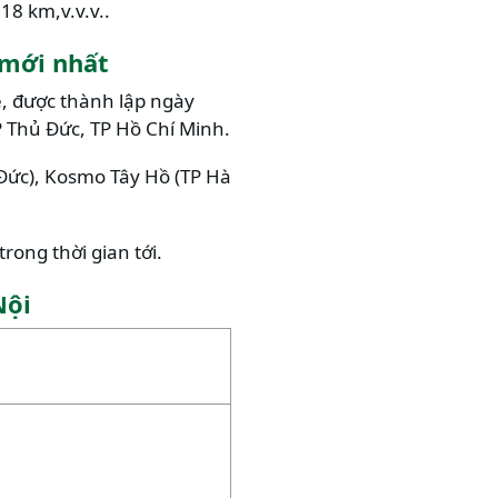
18 km,v.v.v..
 mới nhất
, được thành lập ngày
TP Thủ Đức, TP Hồ Chí Minh.
Đức), Kosmo Tây Hồ (TP Hà
rong thời gian tới.
Nội