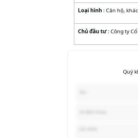
Loại hình
: Căn hộ, khá
Chủ đầu tư
: Công ty C
Quý kh