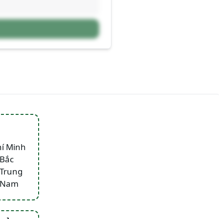
hí Minh
 Bắc
 Trung
n Nam