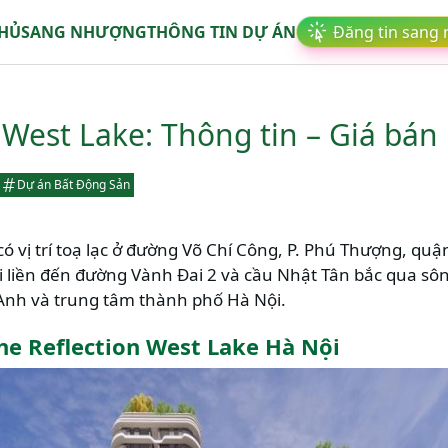
CHỦ
SANG NHƯỢNG
THÔNG TIN DỰ ÁN
Đăng tin sang
 West Lake: Thông tin – Giá bán
Dự án Bất Động Sản
ó vị trí toạ lạc ở đường Võ Chí Công, P. Phú Thượng, quậ
liền đến đường Vành Đai 2 và cầu Nhật Tân bắc qua sôn
nh và trung tâm thành phố Hà Nội.
he Reflection West Lake Hà Nội