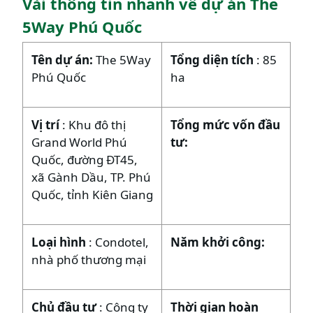
Vài thông tin nhanh về dự án The
5Way Phú Quốc
Tên dự án:
The 5Way
Tổng diện tích
: 85
Phú Quốc
ha
Vị trí
: Khu đô thị
Tổng mức vốn đầu
Grand World Phú
tư:
Quốc, đường ĐT45,
xã Gành Dầu, TP. Phú
Quốc, tỉnh Kiên Giang
Loại hình
: Condotel,
Năm khởi công:
nhà phố thương mại
Chủ đầu tư
: Công ty
Thời gian hoàn