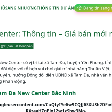
CHỦ
SANG NHƯỢNG
THÔNG TIN DỰ ÁN
Đăng tin sang
nter: Thông tin – Giá bán mới 
Dự án Bất Động Sản
w Center có vị trí tại xã Tam Đa, huyện Yên Phong, tỉ
ối diện với tổ hợp vui chơi giải trí nhà hàng Thuần Việt
Xuyên, hướng Đông đối diện UBND xã Tam Đa, nhà văn h
g Phấn Động.
am Đa New Center Bắc Ninh