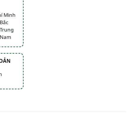
hí Minh
 Bắc
 Trung
n Nam
HOẢN
n