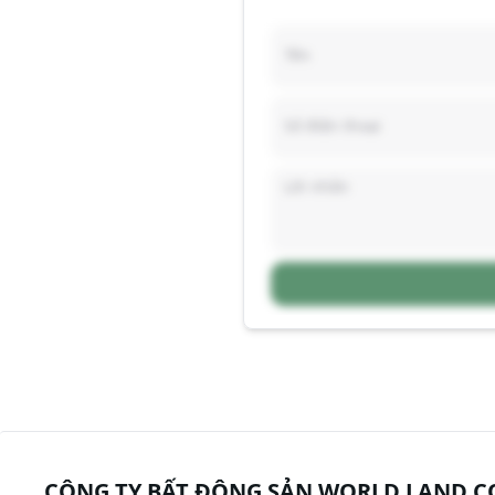
CÔNG TY BẤT ĐỘNG SẢN WORLD LAND C