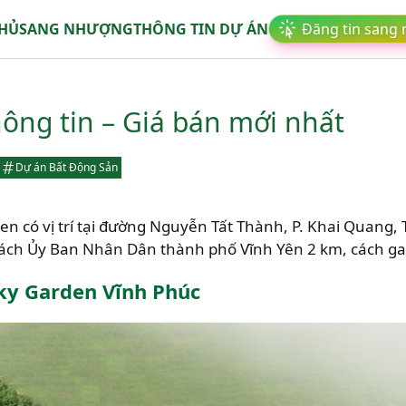
CHỦ
SANG NHƯỢNG
THÔNG TIN DỰ ÁN
Đăng tin sang
ông tin – Giá bán mới nhất
Dự án Bất Động Sản
n có vị trí tại đường Nguyễn Tất Thành, P. Khai Quang, T
cách Ủy Ban Nhân Dân thành phố Vĩnh Yên 2 km, cách ga
ky Garden Vĩnh Phúc