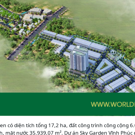
n có diện tích tổng 17,2 ha, đất công trình công cộng 6.
nh, mặt nước 35.939,07 m². Dự án Sky Garden Vĩnh Phúc