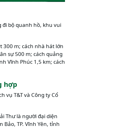
g đi bộ quanh hồ, khu vui
rt 300 m; cách nhà hát lớn
uân sự 500 m; cách quảng
ỉnh Vĩnh Phúc 1,5 km; cách
g hợp
ch vụ T&T và Công ty Cổ
i Thư là người đại diện
ên Bảo, TP. Vĩnh Yên, tỉnh