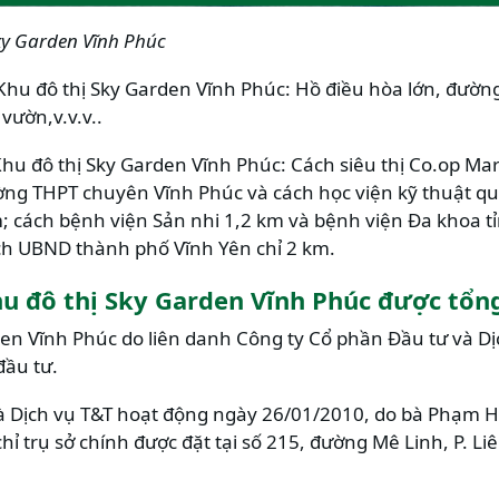
ky Garden Vĩnh Phúc
n Khu đô thị Sky Garden Vĩnh Phúc: Hồ điều hòa lớn, đườn
vườn,v.v.v..
Khu đô thị Sky Garden Vĩnh Phúc: Cách siêu thị Co.op Ma
ờng THPT chuyên Vĩnh Phúc và cách học viện kỹ thuật q
 cách bệnh viện Sản nhi 1,2 km và bệnh viện Đa khoa t
ách UBND thành phố Vĩnh Yên chỉ 2 km.
hu đô thị Sky Garden Vĩnh Phúc được tổn
en Vĩnh Phúc do liên danh Công ty Cổ phần Đầu tư và Dị
đầu tư.
 Dịch vụ T&T hoạt động ngày 26/01/2010, do bà Phạm Hả
chỉ trụ sở chính được đặt tại số 215, đường Mê Linh, P. Li