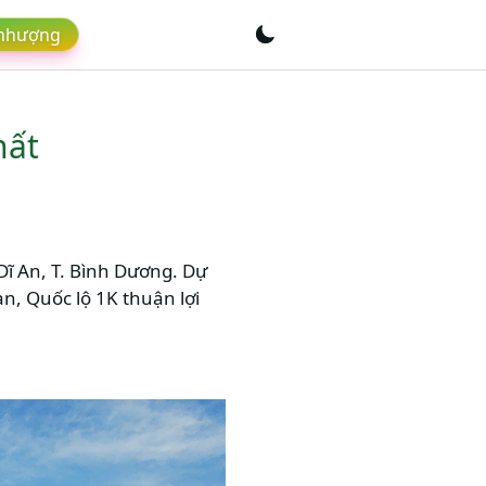
 nhượng
hất
 Dĩ An, T. Bình Dương. Dự
n, Quốc lộ 1K thuận lợi