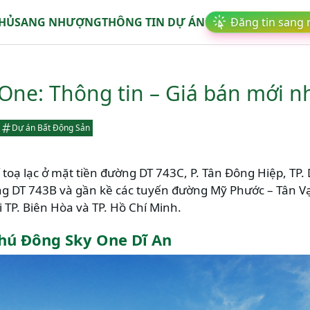
CHỦ
SANG NHƯỢNG
THÔNG TIN DỰ ÁN
Đăng tin sang
One: Thông tin – Giá bán mới n
Dự án Bất Động Sản
 toạ lạc ở mặt tiền đường DT 743C, P. Tân Đông Hiệp, TP.
g DT 743B và gần kề các tuyến đường Mỹ Phước – Tân Vạ
i TP. Biên Hòa và TP. Hồ Chí Minh.
hú Đông Sky One Dĩ An