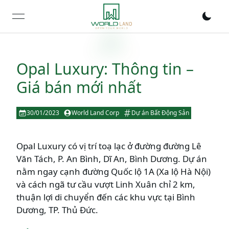
open navigation menu
Opal Luxury: Thông tin –
Giá bán mới nhất
30/01/2023
World Land Corp
Dự án Bất Động Sản
Opal Luxury có vị trí toạ lạc ở đường đường Lê
Văn Tách, P. An Bình, Dĩ An, Bình Dương. Dự án
nằm ngay cạnh đường Quốc lộ 1A (Xa lộ Hà Nội)
và cách ngã tư cầu vượt Linh Xuân chỉ 2 km,
thuận lợi di chuyển đến các khu vực tại Bình
Dương, TP. Thủ Đức.