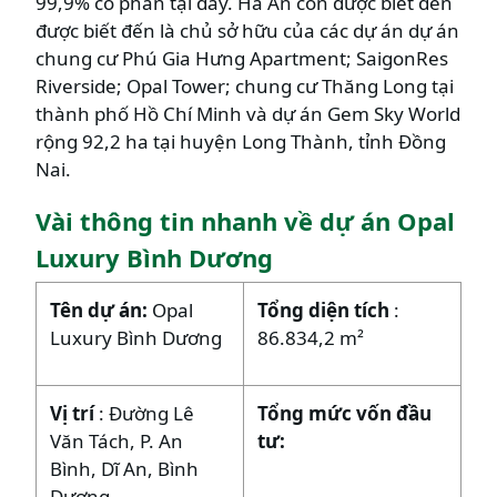
99,9% cổ phần tại đây. Hà An còn được biết đến
được biết đến là chủ sở hữu của các dự án dự án
chung cư Phú Gia Hưng Apartment; SaigonRes
Riverside; Opal Tower; chung cư Thăng Long tại
thành phố Hồ Chí Minh và dự án Gem Sky World
rộng 92,2 ha tại huyện Long Thành, tỉnh Đồng
Nai.
Vài thông tin nhanh về dự án Opal
Luxury Bình Dương
Tên dự án:
Opal
Tổng diện tích
:
Luxury Bình Dương
86.834,2 m²
Vị trí
: Đường Lê
Tổng mức vốn đầu
Văn Tách, P. An
tư:
Bình, Dĩ An, Bình
Dương