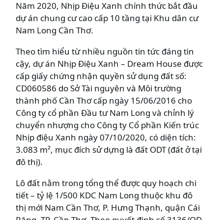
Năm 2020, Nhịp Điệu Xanh chính thức bắt đầu
dự án chung cư cao cấp 10 tầng tại Khu dân cư
Nam Long Cần Thơ.
Theo tìm hiểu từ nhiều nguồn tin tức đáng tin
cậy, dự án Nhịp Điệu Xanh – Dream House được
cấp giấy chứng nhận quyền sử dụng đất số:
CD060586 do Sở Tài nguyên và Môi trường
thành phố Cần Thơ cấp ngày 15/06/2016 cho
Công ty cổ phần Đầu tư Nam Long và chỉnh lý
chuyển nhượng cho Công ty Cổ phần Kiến trúc
Nhịp điệu Xanh ngày 07/10/2020, có diện tích:
3.083 m², mục đích sử dựng là đất ODT (đất ở tại
đô thị).
Lô đất nằm trong tổng thể được quy hoạch chi
tiết – tỷ lệ 1/500 KDC Nam Long thuộc khu đô
thị mới Nam Cần Thơ, P. Hưng Thạnh, quận Cái
Răng, TP. Cần Thơ. Theo quyết định số 3136/QĐ-