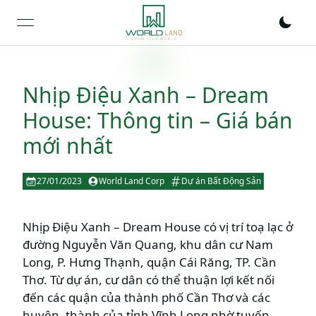
open navigation menu
Nhịp Điệu Xanh – Dream
House: Thông tin – Giá bán
mới nhất
27/01/2023
World Land Corp
Dự án Bất Động Sản
Nhịp Điệu Xanh – Dream House có vị trí toạ lạc ở
đường Nguyễn Văn Quang, khu dân cư Nam
Long, P. Hưng Thạnh, quận Cái Răng, TP. Cần
Thơ. Từ dự án, cư dân có thể thuận lợi kết nối
đến các quận của thành phố Cần Thơ và các
huyện, thành của tỉnh Vĩnh Long nhờ tuyến