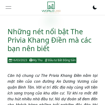
open navigation menu
Những nét nổi bật The
Privia Khang Điền mà các
bạn nên biết
16/03/2023
My Thu
Đầu tư Bất Động Sản
Căn hộ chung cư The Privia Khang Điền nằm tại
mặt tiền của con đường An Dương Vương của
quận Bình Tân. Với vị trí đắc địa này cùng với tiện
ích sang trọng của khu dân cư. Từ khi ra mắt đã
thu hút nhiều nhà đầu tư. Nó dự đoán sẽ đem đến
cho khách hàng những trải nghiệm độc đáo khi