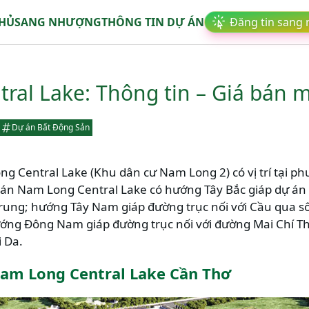
CHỦ
SANG NHƯỢNG
THÔNG TIN DỰ ÁN
Đăng tin sang
ral Lake: Thông tin – Giá bán m
Dự án Bất Động Sản
g Central Lake (Khu dân cư Nam Long 2) có vị trí tại 
 án Nam Long Central Lake có hướng Tây Bắc giáp dự án 
rung; hướng Tây Nam giáp đường trục nối với Cầu qua sôn
ng Đông Nam giáp đường trục nối với đường Mai Chí T
i Da.
am Long Central Lake Cần Thơ