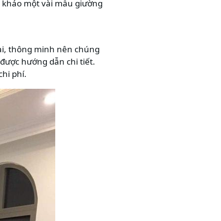
am khảo một vài mẫu giường
đại, thông minh nên chúng
được hướng dẫn chi tiết.
hi phí.