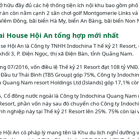
 hữu đầy đủ các hệ thống tiện ích nội khu bao gồm phố
 Dự án còn nằm cạnh 2 sân chơi golf Montgomerie Links và
n Viêm Đông, bãi biển Hà My, biển An Bàng, bãi biển Non
ai House Hội An tổng hợp mới nhất
se Hội An là Công ty TNHH Indochina T hế kỷ 21 Resort,
 khối 3, P. Điện Ngọc, thị xã Điện Bàn, tỉnh Quảng Nam.
áng 07/2016, vốn điều lệ Thế kỷ 21 Resort đạt 108 tỷ VN
Đầu tư Thái Bình (TBS Group) góp 75%, Công ty Indochi
 Quang Nam resort Holdings Ltd (Islands) góp 17,1% còn 
 Cổ đông nước ngoài là Công ty Indochina Quang Nam re
 Resort, phần vốn này sau đó chuyển cho Công ty Indoch
nh nghiệp này tại Thế kỷ 21 Resort lên 25%. 75% còn lại
 Hội An có pháp lý mang tên là Khu du lịch nghỉ dưỡng 