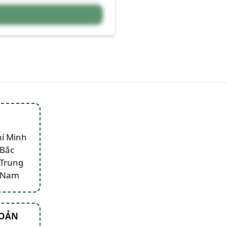
hí Minh
 Bắc
 Trung
n Nam
HOẢN