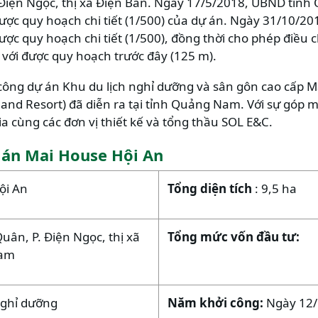
Điện Ngọc, thị xã Điện Bàn. Ngày 17/5/2018, UBND tỉn
được quy hoạch chi tiết (1/500) của dự án. Ngày 31/10/20
được quy hoạch chi tiết (1/500), đồng thời cho phép điều 
o với được quy hoạch trước đây (125 m).
công dự án Khu du lịch nghỉ dưỡng và sân gôn cao cấp M
and Resort) đã diễn ra tại tỉnh Quảng Nam. Với sự góp 
ia cùng các đơn vị thiết kế và tổng thầu SOL E&C.
 án Mai House Hội An
ội An
Tổng diện tích
: 9,5 ha
uân, P. Điện Ngọc, thị xã
Tổng mức vốn đầu tư:
Nam
 nghỉ dưỡng
Năm khởi công:
Ngày 12