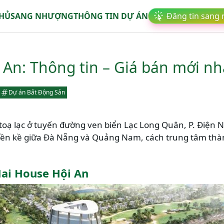
CHỦ
SANG NHƯỢNG
THÔNG TIN DỰ ÁN
Đăng tin sang
An: Thông tin – Giá bán mới nh
Dự án Bất Động Sản
 toạ lạc ở tuyến đường ven biển Lạc Long Quân, P. Điện Ng
ền kề giữa Đà Nẵng và Quảng Nam, cách trung tâm thà
ai House Hội An