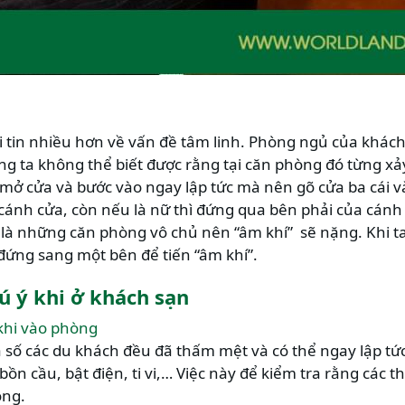
 tin nhiều hơn về vấn đề tâm linh. Phòng ngủ của khách 
ng ta không thể biết được rằng tại căn phòng đó từng xảy
ở cửa và bước vào ngay lập tức mà nên gõ cửa ba cái và
 cánh cửa, còn nếu là nữ thì đứng qua bên phải của cánh
à những căn phòng vô chủ nên “âm khí” sẽ nặng. Khi ta 
đứng sang một bên để tiến “âm khí”.
ú ý khi ở khách sạn
 khi vào phòng
a số các du khách đều đã thấm mệt và có thể ngay lập t
ồn cầu, bật điện, ti vi,… Việc này để kiểm tra rằng các t
ông.