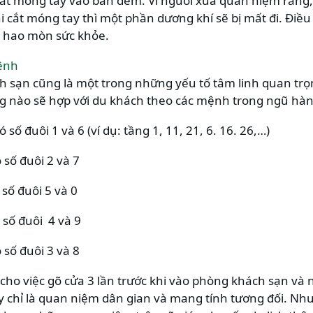
cắt móng tay vào ban đêm. Vì người xưa quan niệm rằng, 
 cắt móng tay thì một phần dương khí sẽ bị mất đi. Điều
c hao mòn sức khỏe.
ệnh
h sạn cũng là một trong những yếu tố tâm linh quan trọ
ng nào sẽ hợp với du khách theo các mệnh trong ngũ hà
ố đuôi 1 và 6 (ví dụ: tầng 1, 11, 21, 6. 16. 26,…)
số đuôi 2 và 7
số đuôi 5 và 0
số đuôi 4 và 9
số đuôi 3 và 8
ch cho việc gõ cửa 3 lần trước khi vào phòng khách sạn và
 chỉ là quan niệm dân gian và mang tính tương đối. N