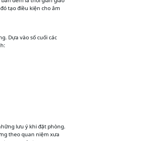
ban đêm là thời gian giao
 đó tạo điều kiện cho âm
ng. Dựa vào số cuối các
nh:
 những lưu ý khi đặt phòng.
hưng theo quan niệm xưa