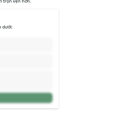
m trọn vẹn hơn.
n dưới: