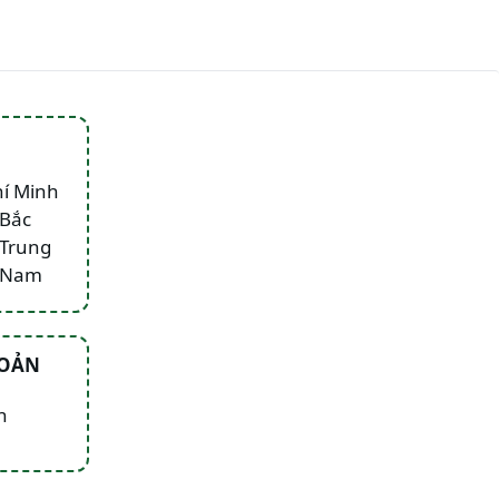
hí Minh
 Bắc
 Trung
n Nam
HOẢN
n