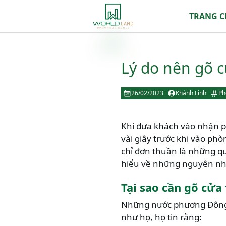
TRANG 
Lý do nên gõ c
26/02/2023
Khánh Linh
Ph
Khi đưa khách vào nhận ph
vài giây trước khi vào ph
chỉ đơn thuần là những q
hiểu về những nguyên nh
Tại sao cần gõ cửa
Những nước phương Đông, k
như họ, họ tin rằng: