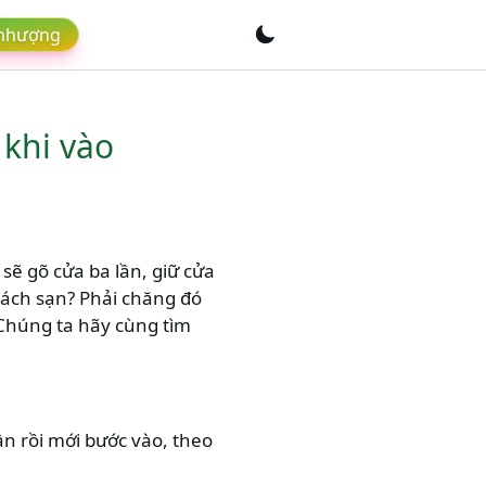
 nhượng
 khi vào
ẽ gõ cửa ba lần, giữ cửa
khách sạn? Phải chăng đó
Chúng ta hãy cùng tìm
n rồi mới bước vào, theo