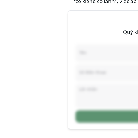
“có kiêng có lành”, việc 
Quý kh