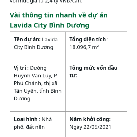
với mức giá từ 2,4 tỷ VNĐ/căn.
Vài thông tin nhanh về dự án
Lavida City Bình Dương
Tên dự án:
Lavida
Tổng diện tích
:
City Bình Dương
18.096,7 m²
Vị trí
: Đường
Tổng mức vốn đầu
Huỳnh Văn Lũy, P.
tư:
Phú Chánh, thị xã
Tân Uyên, tỉnh Bình
Dương
Loại hình
: Nhà
Năm khởi công:
phố, đất nền
Ngày 22/05/2021