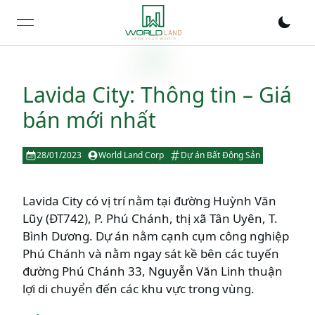
open navigation menu
Lavida City: Thông tin – Giá
bán mới nhất
28/01/2023
World Land Corp
Dự án Bất Động Sản
Lavida City có vị trí nằm tại đường Huỳnh Văn
Lũy (ĐT742), P. Phú Chánh, thị xã Tân Uyên, T.
Bình Dương. Dự án nằm cạnh cụm công nghiệp
Phú Chánh và nằm ngay sát kề bên các tuyến
đường Phú Chánh 33, Nguyễn Văn Linh thuận
lợi di chuyển đến các khu vực trong vùng.