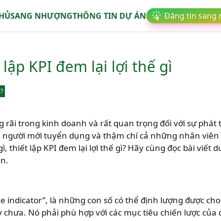
CHỦ
SANG NHƯỢNG
THÔNG TIN DỰ ÁN
Đăng tin sang
 lập KPI đem lại lợi thế gì
ì?
 rãi trong kinh doanh và rất quan trọng đối với sự phát 
g người mới tuyển dụng và thậm chí cả những nhân viê
ì, thiết lập KPI đem lại lợi thế gì? Hãy cùng đọc bài viết
ên.
 indicator”, là những con số có thể định lượng được cho 
y chưa. Nó phải phù hợp với các mục tiêu chiến lược của