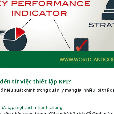
đến từ việc thiết lập KPI?
số hiệu suất chính trong quản lý mang lại nhiều lợi thế 
:
 phức tạp một cách nhanh chóng
ai cân nhắc quan trọng. KPI cực kỳ hữu ích để đánh giá n