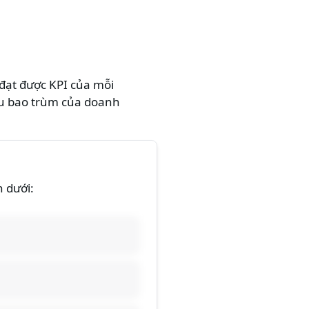
c đạt được KPI của mỗi
êu bao trùm của doanh
n dưới: