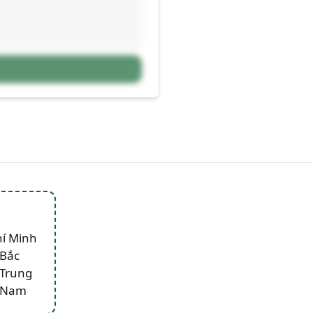
hí Minh
 Bắc
 Trung
n Nam