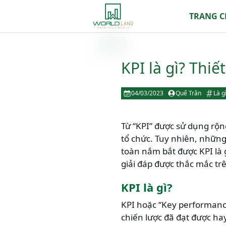
TRANG 
KPI là gì? Thiết
04/03/2023
Quế Trân
Là g
Từ “KPI” được sử dụng rộng
tổ chức. Tuy nhiên, nhữn
toàn nắm bắt được KPI là g
giải đáp được thắc mắc tr
KPI là gì?
KPI hoặc “Key performance
chiến lược đã đạt được ha