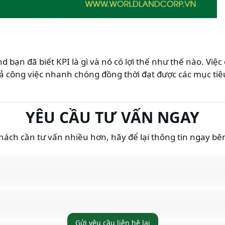
d bạn đã biết KPI là gì và nó có lợi thế như thế nào. Việ
uả công việc nhanh chóng đồng thời đạt được các mục ti
YÊU CẦU TƯ VẤN NGAY
ách cần tư vấn nhiều hơn, hãy để lại thông tin ngay bê
Gửi yêu cầu liên hệ lại