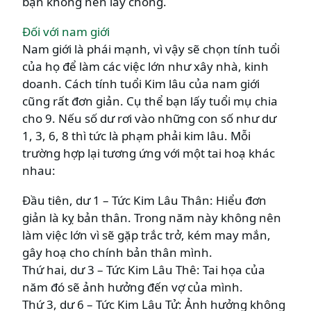
bạn không nên lấy chồng.
Đối với nam giới
Nam giới là phái mạnh, vì vậy sẽ chọn tính tuổi
của họ để làm các việc lớn như xây nhà, kinh
doanh. Cách tính tuổi Kim lâu của nam giới
cũng rất đơn giản. Cụ thể bạn lấy tuổi mụ chia
cho 9. Nếu số dư rơi vào những con số như dư
1, 3, 6, 8 thì tức là phạm phải kim lâu. Mỗi
trường hợp lại tương ứng với một tai hoạ khác
nhau:
Đầu tiên, dư 1 – Tức Kim Lâu Thân: Hiểu đơn
giản là kỵ bản thân. Trong năm này không nên
làm việc lớn vì sẽ gặp trắc trở, kém may mắn,
gây hoạ cho chính bản thân mình.
Thứ hai, dư 3 – Tức Kim Lâu Thê: Tai họa của
năm đó sẽ ảnh hưởng đến vợ của mình.
Thứ 3, dư 6 – Tức Kim Lâu Tử: Ảnh hưởng không