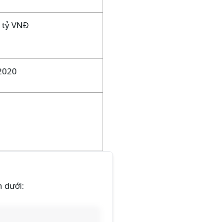
 tỷ VNĐ
2020
n dưới: