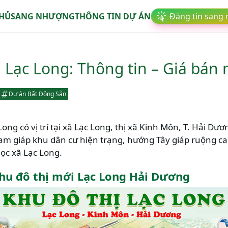
CHỦ
SANG NHƯỢNG
THÔNG TIN DỰ ÁN
Đăng tin sang
 Lạc Long: Thông tin – Giá bán
Dự án Bất Động Sản
Long có vị trí tại xã Lạc Long, thị xã Kinh Môn, T. Hải Dư
Nam giáp khu dân cư hiện trạng, hướng Tây giáp ruộng c
học xã Lạc Long.
hu đô thị mới Lạc Long Hải Dương