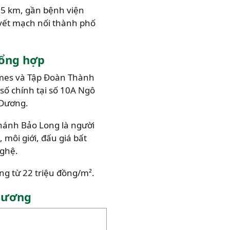
n 5 km, gần bệnh viện
uyết mạch nối thành phố
tổng hợp
omes và Tập Đoàn Thành
số chính tại số 10A Ngô
 Dương.
hánh Bảo Long là người
 môi giới, đấu giá bất
nghệ.
ng từ 22 triệu đồng/m².
 Dương