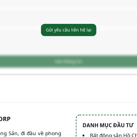
Gửi yêu cầu liên hệ lại
Gửi thông tin
ORP
DANH MỤC ĐẦU TƯ
Động Sản, đi đầu về phong
Bất động sản Hồ C