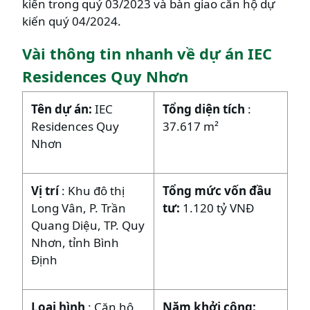
kiến trong quý 03/2023 và bàn giao căn hộ dự
kiến quý 04/2024.
Vài thông tin nhanh về dự án IEC
Residences Quy Nhơn
Tên dự án:
IEC
Tổng diện tích
:
Residences Quy
37.617 m²
Nhơn
Vị trí
: Khu đô thị
Tổng mức vốn đầu
Long Vân, P. Trần
tư:
1.120 tỷ VNĐ
Quang Diệu, TP. Quy
Nhơn, tỉnh Bình
Định
Loại hình
: Căn hộ,
Năm khởi công: