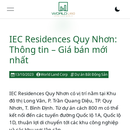
open navigation menu
IEC Residences Quy Nhơn:
Thông tin – Giá bán mới
nhất
13/10/2023
World Land Corp
Dự án Bất Động Sản
IEC Residences Quy Nhơn có vị trí nằm tại Khu
đô thị Long Vân, P. Trần Quang Diệu, TP. Quy
Nhơn, T. Bình Định. Từ dự án cách 800 m có thể
kết nối đến các tuyến đường Quốc lộ 1A, Quốc lộ
1D, thuận lợi di chuyển tới các khu công nghiệp
và các khu vực lân cận.