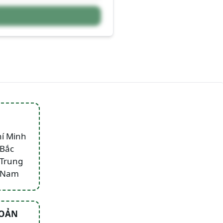
hí Minh
 Bắc
 Trung
n Nam
HOẢN