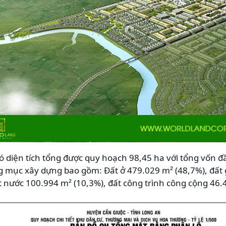
diện tích tổng được quy hoạch 98,45 ha với tổng vốn đầ
 mục xây dựng bao gồm: Đất ở 479.029 m² (48,7%), đất 
t nước 100.994 m² (10,3%), đất công trình công cộng 46.