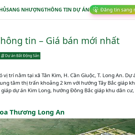
CHỦ
SANG NHƯỢNG
THÔNG TIN DỰ ÁN
Đăng tin sang
hông tin – Giá bán mới nhất
Dự án Bất Động Sản
vị trí nằm tại xã Tân Kim, H. Cần Giuộc, T. Long An. D
trung tâm thị trấn khoảng 2 km với hướng Tây Bắc giáp k
giáp dự án Kim Long, hướng Đông Bắc giáp khu dân cư,
Hoa Thương Long An