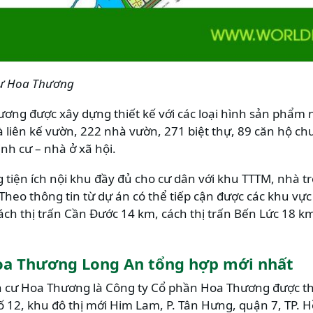
cư Hoa Thương
ng được xây dựng thiết kế với các loại hình sản phẩm nh
liên kế vườn, 222 nhà vườn, 271 biệt thự, 89 căn hộ chu
nh cư – nhà ở xã hội.
 tiện ích nội khu đầy đủ cho cư dân với khu TTTM, nhà tr
. Theo thông tin từ dự án có thể tiếp cận được các khu v
cách thị trấn Cần Đước 14 km, cách thị trấn Bến Lức 18 k
oa Thương Long An tổng hợp mới nhất
 cư Hoa Thương là Công ty Cổ phần Hoa Thương được th
số 12, khu đô thị mới Him Lam, P. Tân Hưng, quận 7, TP. 