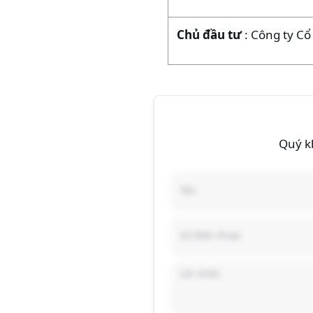
Chủ đầu tư
: Công ty C
Quý kh