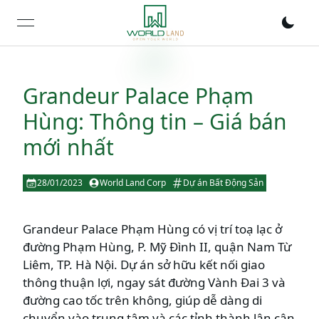
open navigation menu
Grandeur Palace Phạm
Hùng: Thông tin – Giá bán
mới nhất
28/01/2023
World Land Corp
Dự án Bất Động Sản
Grandeur Palace Phạm Hùng có vị trí toạ lạc ở
đường Phạm Hùng, P. Mỹ Đình II, quận Nam Từ
Liêm, TP. Hà Nội. Dự án sở hữu kết nối giao
thông thuận lợi, ngay sát đường Vành Đai 3 và
đường cao tốc trên không, giúp dễ dàng di
chuyển vào trung tâm và các tỉnh thành lân cận