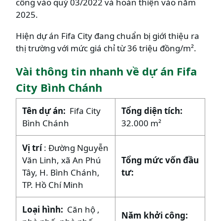
công vào quý 03/2022 và hoàn thiện vào năm
2025.
Hiện dự án Fifa City đang chuẩn bị giới thiệu ra
thị trường với mức giá chỉ từ 36 triệu đồng/m².
Vài thông tin nhanh về dự án Fifa
City Bình Chánh
Tên dự án:
Fifa City
Tổng diện tích:
Bình Chánh
32.000 m²
Vị trí
: Đường Nguyễn
Văn Linh, xã An Phú
Tổng mức vốn đầu
Tây, H. Bình Chánh,
tư:
TP. Hồ Chí Minh
Loại hình:
Căn hộ ,
Năm khởi công: