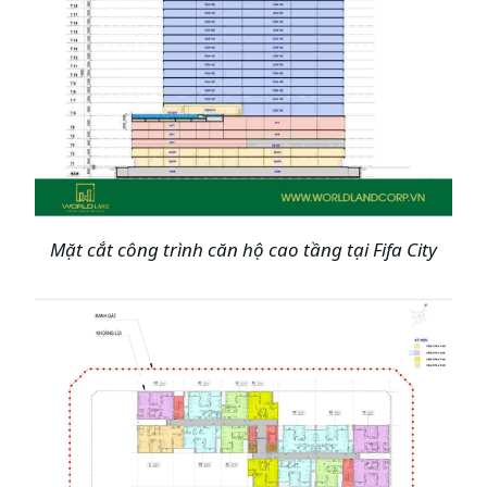
Mặt cắt công trình căn hộ cao tầng tại
Fifa City