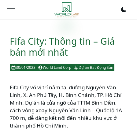
open navigation menu
Fifa City: Thông tin – Giá
bán mới nhất
30/01/2023
World Land Corp
Dự án Bất Động Sản
Fifa City vó vị trí nằm tại đường Nguyễn Văn
Linh, X. An Phú Tây, H. Bình Chánh, TP. Hồ Chí
Minh. Dự án là cửa ngõ của TTTM Bình Điền,
cách vòng xoay Nguyễn Văn Linh – Quốc lộ 1A
700 m, dễ dàng kết nối đến nhiều khu vực ở
thành phố Hồ Chí Minh.