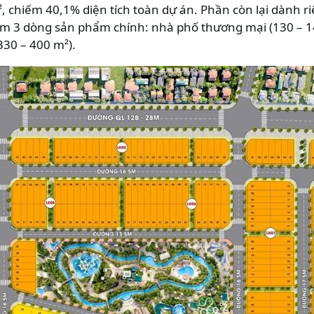
, chiếm 40,1% diện tích toàn dự án. Phần còn lại dành r
 3 dòng sản phẩm chính: nhà phố thương mại (130 – 140 
(330 – 400 m²).