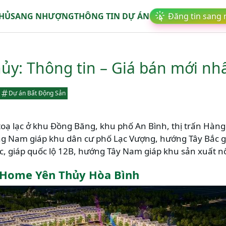
CHỦ
SANG NHƯỢNG
THÔNG TIN DỰ ÁN
Đăng tin sang
y: Thông tin – Giá bán mới nh
Dự án Bất Động Sản
toạ lạc ở khu Đồng Băng, khu phố An Bình, thị trấn Hàng
g Nam giáp khu dân cư phố Lạc Vượng, hướng Tây Bắc g
, giáp quốc lộ 12B, hướng Tây Nam giáp khu sản xuất n
DHome Yên Thủy Hòa Bình