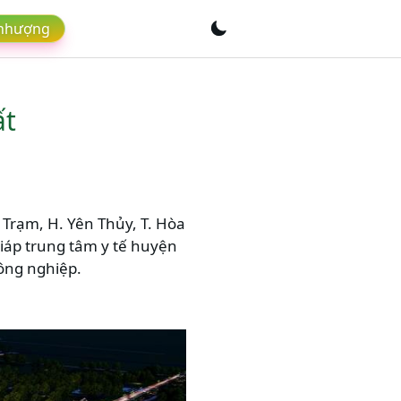
 nhượng
ất
 Trạm, H. Yên Thủy, T. Hòa
iáp trung tâm y tế huyện
ông nghiệp.