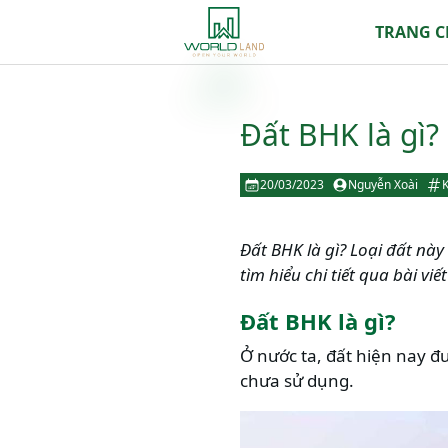
TRANG 
Đất BHK là gì
20/03/2023
Nguyễn Xoài
K
Đất BHK là gì? Loại đất nà
tìm hiểu chi tiết qua bài viế
Đất BHK là gì?
Ở nước ta, đất hiện nay đ
chưa sử dụng.