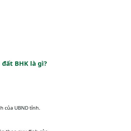
đất BHK là gì?
ịnh của UBND tỉnh.