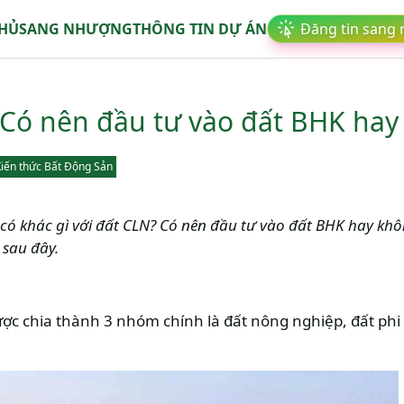
CHỦ
SANG NHƯỢNG
THÔNG TIN DỰ ÁN
Đăng tin sang
? Có nên đầu tư vào đất BHK ha
iến thức Bất Động Sản
y có khác gì với đất CLN? Có nên đầu tư vào đất BHK hay k
t sau đây.
ược chia thành 3 nhóm chính là đất nông nghiệp, đất ph