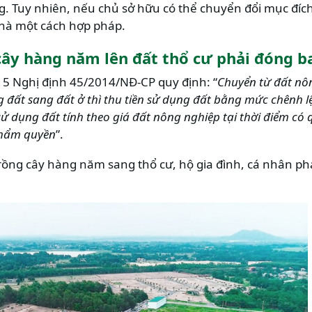
g. Tuy nhiên, nếu chủ sở hữu có thể chuyển đổi mục đíc
 nhà một cách hợp pháp.
ây hàng năm lên đất thổ cư phải đóng ba
 5 Nghị định 45/2014/NĐ-CP quy định: “
Chuyển từ đất nô
g đất sang đất ở thì thu tiền sử dụng đất bằng mức chênh l
n sử dụng đất tính theo giá đất nông nghiệp tại thời điểm c
thẩm quyền
”.
trồng cây hàng năm sang thổ cư, hộ gia đình, cá nhân p