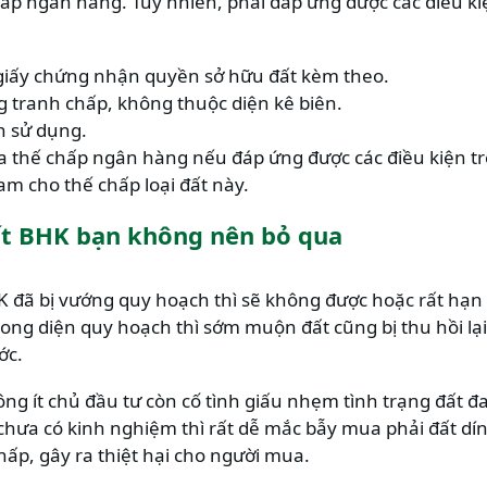
ấp ngân hàng. Tuy nhiên, phải đáp ứng được các điều ki
, giấy chứng nhận quyền sở hữu đất kèm theo.
g tranh chấp, không thuộc diện kê biên.
n sử dụng.
 thế chấp ngân hàng nếu đáp ứng được các điều kiện tr
Nam cho thế chấp loại đất này.
đất BHK bạn không nên bỏ qua
HK đã bị vướng quy hoạch thì sẽ không được hoặc rất hạ
ong diện quy hoạch thì sớm muộn đất cũng bị thu hồi lạ
ớc.
ông ít chủ đầu tư còn cố tình giấu nhẹm tình trạng đất 
chưa có kinh nghiệm thì rất dễ mắc bẫy mua phải đất dí
thấp, gây ra thiệt hại cho người mua.