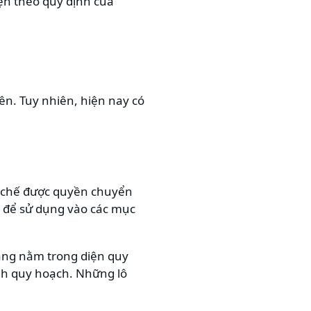
ện theo quy định của
ên. Tuy nhiên, hiện nay có
n chế được quyền chuyển
i để sử dụng vào các mục
đang nằm trong diện quy
nh quy hoạch. Những lô