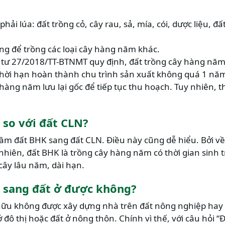
ải lúa: đất trồng cỏ, cây rau, sả, mía, cói, dược liệu, đấ
ng để trồng các loại cây hàng năm khác.
g tư 27/2018/TT-BTNMT quy định, đất trồng cây hàng nă
ó thời hạn hoàn thành chu trình sản xuất không quá 1 n
 hàng năm lưu lại gốc để tiếp tục thu hoạch. Tuy nhiên, 
 so với đất CLN?
ầm đất BHK sang đất CLN. Điều này cũng dễ hiểu. Bởi về
 nhiên, đất BHK là trồng cây hàng năm có thời gian sin
cây lâu năm, dài hạn.
 sang đất ở được không?
hữu không được xây dựng nhà trên đất nông nghiệp hay b
 đô thị hoặc đất ở nông thôn. Chính vì thế, với câu hỏi 