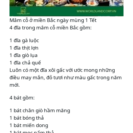
Mâm cỗ ở miền Bắc ngày mùng 1 Tết
4 đĩa trong mâm cỗ miền Bắc gồm:
1 đĩa gà luộc
1 đĩa thịt lợn
1 đĩa giò lụa
1 đĩa chả quế
Luôn có một đĩa xôi gấc với ước mong những
điều may mắn, đỏ tươi như màu gấc trong năm
mới.
4 bát gồm:
1 bát chân giò hầm măng
1 bát bóng thả
1 bát miến dong
1 bát mọc nấm thả