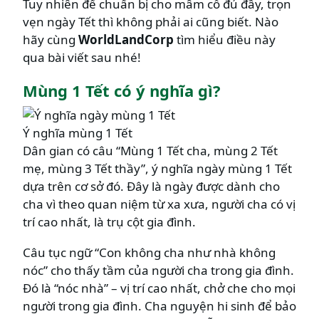
Tuy nhiên để chuẩn bị cho mâm cỗ đủ đầy, trọn
vẹn ngày Tết thì không phải ai cũng biết. Nào
hãy cùng
WorldLandCorp
tìm hiểu điều này
qua bài viết sau nhé!
Mùng 1 Tết có ý nghĩa gì?
Ý nghĩa mùng 1 Tết
Dân gian có câu “Mùng 1 Tết cha, mùng 2 Tết
mẹ, mùng 3 Tết thầy”, ý nghĩa ngày mùng 1 Tết
dựa trên cơ sở đó. Đây là ngày được dành cho
cha vì theo quan niệm từ xa xưa, người cha có vị
trí cao nhất, là trụ cột gia đình.
Câu tục ngữ “Con không cha như nhà không
nóc” cho thấy tầm của người cha trong gia đình.
Đó là “nóc nhà” – vị trí cao nhất, chở che cho mọi
người trong gia đình. Cha nguyện hi sinh để bảo