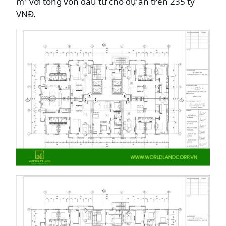
m² với tổng vốn đầu tư cho dự án trên 235 tỷ
VNĐ.