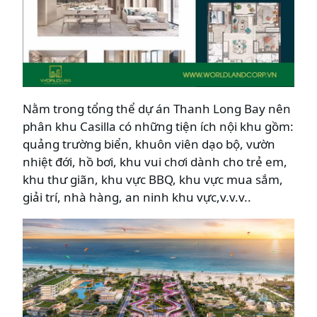
Nằm trong tổng thể dự án Thanh Long Bay nên
phân khu Casilla có những tiện ích nội khu gồm:
quảng trường biển, khuôn viên dạo bộ, vườn
nhiệt đới, hồ bơi, khu vui chơi dành cho trẻ em,
khu thư giãn, khu vực BBQ, khu vực mua sắm,
giải trí, nhà hàng, an ninh khu vực,v.v.v..