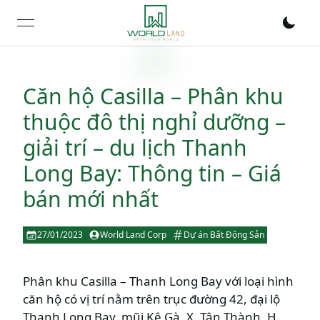
open navigation menu
Căn hộ Casilla – Phân khu
thuộc đô thị nghỉ dưỡng –
giải trí – du lịch Thanh
Long Bay: Thông tin – Giá
bán mới nhất
27/01/2023
World Land Corp
Dự án Bất Động Sản
Phân khu Casilla – Thanh Long Bay với loại hình
căn hộ có vị trí nằm trên trục đường 42, đại lộ
Thanh Long Bay, mũi Kê Gà, X. Tân Thành, H.