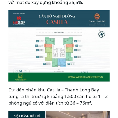
với mật độ xây dựng khoảng 35,5%.
Dự kiến phân khu Casilla – Thanh Long Bay
tung ra thị trường khoảng 1.500 căn hộ từ 1 – 3
phòng ngủ có với diện tích từ 36 – 76m².