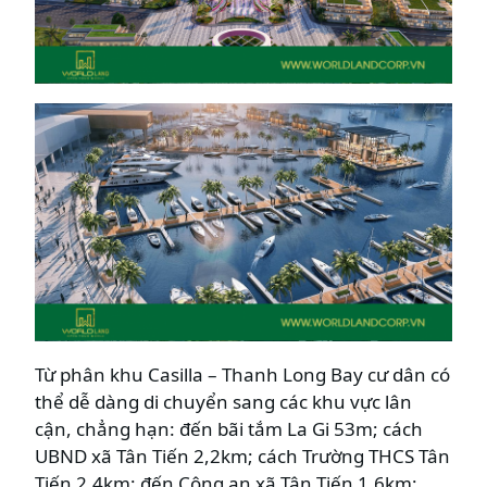
Từ phân khu Casilla – Thanh Long Bay cư dân có
thể dễ dàng di chuyển sang các khu vực lân
cận, chẳng hạn: đến bãi tắm La Gi 53m; cách
UBND xã Tân Tiến 2,2km; cách Trường THCS Tân
Tiến 2,4km; đến Công an xã Tân Tiến 1,6km;