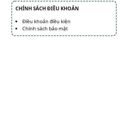
CHÍNH SÁCH ĐIỀU KHOẢN
Điều khoản điều kiện
Chính sách bảo mật