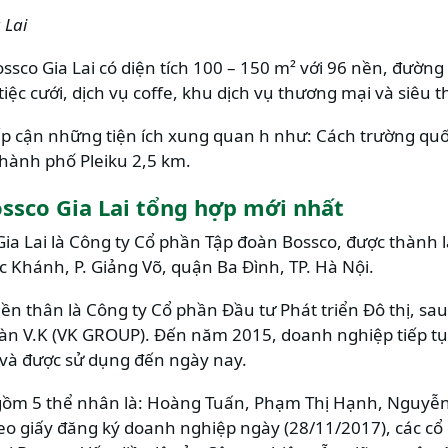
 Lai
ossco Gia Lai có diện tích 100 – 150 m² với 96 nền, đườn
iệc cưới, dịch vụ coffe, khu dịch vụ thương mại và siêu th
iếp cận những tiện ích xung quan h như: Cách trường quốc
hành phố Pleiku 2,5 km.
ssco Gia Lai tổng hợp mới nhất
ia Lai là Công ty Cổ phần Tập đoàn Bossco, được thành 
c Khánh, P. Giảng Võ, quận Ba Đình, TP. Hà Nội.
ền thân là Công ty Cổ phần Đầu tư Phát triển Đô thị, sau
oàn V.K (VK GROUP). Đến năm 2015, doanh nghiệp tiếp tụ
và được sử dụng đến ngày nay.
 gồm 5 thể nhân là: Hoàng Tuấn, Phạm Thị Hạnh, Nguyễ
eo giấy đăng ký doanh nghiệp ngày (28/11/2017), các cổ