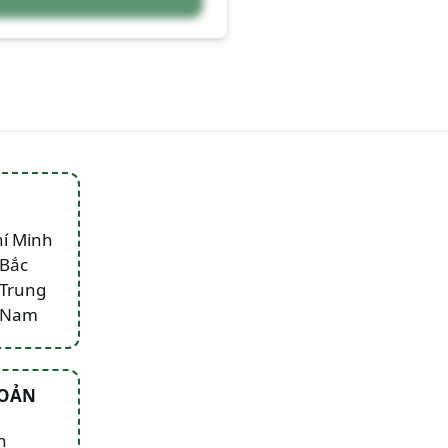
hí Minh
 Bắc
 Trung
n Nam
HOẢN
n