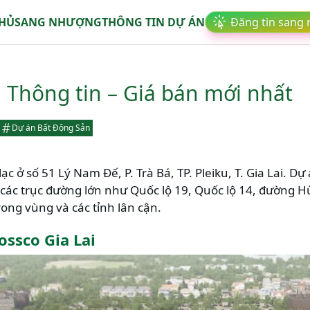
CHỦ
SANG NHƯỢNG
THÔNG TIN DỰ ÁN
Đăng tin sang
: Thông tin – Giá bán mới nhất
Dự án Bất Động Sản
ạ lạc ở số 51 Lý Nam Đế, P. Trà Bá, TP. Pleiku, T. Gia Lai.
i các trục đường lớn như Quốc lộ 19, Quốc lộ 14, đường H
ong vùng và các tỉnh lân cận.
ssco Gia Lai