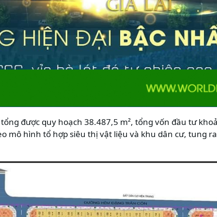
ch tổng được quy hoạch 38.487,5 m², tổng vốn đầu tư kho
o mô hình tổ hợp siêu thị vật liệu và khu dân cư, tung r