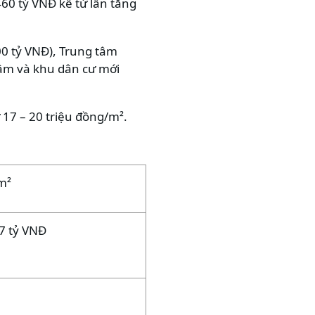
60 tỷ VNĐ kể từ lần tăng
00 tỷ VNĐ), Trung tâm
tâm và khu dân cư mới
 17 – 20 triệu đồng/m².
m²
7 tỷ VNĐ