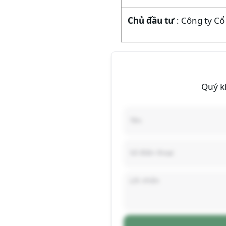
Chủ đầu tư
: Công ty C
Quý kh