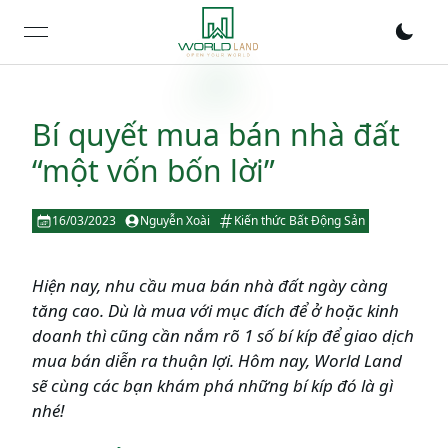
open navigation menu
Bí quyết mua bán nhà đất
“một vốn bốn lời”
16/03/2023
Nguyễn Xoài
Kiến thức Bất Động Sản
Hiện nay, nhu cầu mua bán nhà đất ngày càng
tăng cao. Dù là mua với mục đích để ở hoặc kinh
doanh thì cũng cần nắm rõ 1 số bí kíp để giao dịch
mua bán diễn ra thuận lợi. Hôm nay, World Land
sẽ cùng các bạn khám phá những bí kíp đó là gì
nhé!