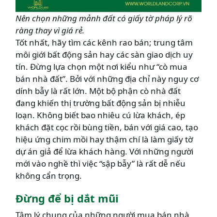
Nên chọn những mảnh đất có giấy tờ pháp lý rõ
ràng thay vì giá rẻ.
Tốt nhất, hãy tìm các kênh rao bán; trung tâm
môi giới bất động sản hay các sàn giao dịch uy
tín. Đừng lựa chọn một nơi kiểu như “cò mua
bán nhà đất”. Bởi với những địa chỉ này nguy cơ
dính bẫy là rất lớn. Một bộ phận cò nhà đất
đang khiến thị trường bất động sản bị nhiễu
loạn. Không biết bao nhiêu cú lừa khách, ép
khách đặt cọc rồi bùng tiền, bán với giá cao, tạo
hiệu ứng chim mồi hay thậm chí là làm giấy tờ
dự án giả để lừa khách hàng. Với những người
mới vào nghề thì việc “sập bẫy” là rất dễ nếu
không cẩn trọng.
Đừng để bị dắt mũi
Tâm lý chung của những người mua bán nhà