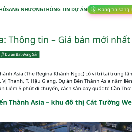
CHỦ
SANG NHƯỢNG
THÔNG TIN DỰ ÁN
Đăng tin sang
: Thông tin – Giá bán mới nhất
Dự án Bất Động Sản
nh Asia (The Regina Khánh Ngọc) có vị trí tại trung tâm
. Vị Thanh, T. Hậu Giang. Dự án Bến Thành Asia nằm liề
 Liêm 5 phút di chuyển, cách sân bay quốc tế Cần Thơ 1
ến Thành Asia – khu đô thị Cát Tường We