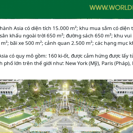
ành Asia có diện tích 15.000 m²; khu mua sắm có diện t
ân khấu ngoài trời 650 m²; đường sách 650 m²; khu vui ch
 m²; bãi xe 500 m²; cảnh quan 2.500 m²; các hạng mục k
ia có quy mô gồm: 160 ki-ốt, được cảm hứng được lấy từ
h phố lớn trên thế giới như: New York (Mỹ), Paris (Pháp)