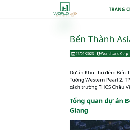
TRANG 
Bến Thành Asia
27/01/2023
World Land Corp
Dự án Khu chợ đêm Bến Thà
Tường Western Pearl 2, TP
cách trường THCS Châu Văn
Tổng quan dự án B
Giang