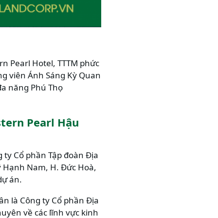
rn Pearl Hotel, TTTM phức
ông viên Ánh Sáng Kỳ Quan
 đa năng Phú Thọ
stern Pearl Hậu
 ty Cổ phần Tập đoàn Địa
 Mỹ Hạnh Nam, H. Đức Hoà,
dự án.
ân là Công ty Cổ phần Địa
huyên về các lĩnh vực kinh