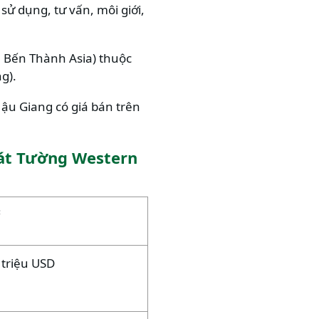
ử dụng, tư vấn, môi giới,
m Bến Thành Asia) thuộc
g).
ậu Giang có giá bán trên
Cát Tường Western
²
 triệu USD