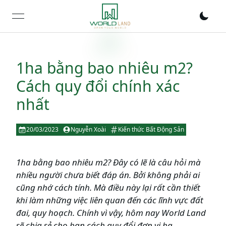
open navigation menu
1ha bằng bao nhiêu m2?
Cách quy đổi chính xác
nhất
20/03/2023
Nguyễn Xoài
Kiến thức Bất Động Sản
1ha bằng bao nhiêu m2? Đây có lẽ là câu hỏi mà
nhiều người chưa biết đáp án. Bởi không phải ai
cũng nhớ cách tính. Mà điều này lại rất cần thiết
khi làm những việc liên quan đến các lĩnh vực đất
đai, quy hoạch. Chính vì vậy, hôm nay World Land
sẽ chia sẻ cho bạn cách quy đổi đơn vị ha.